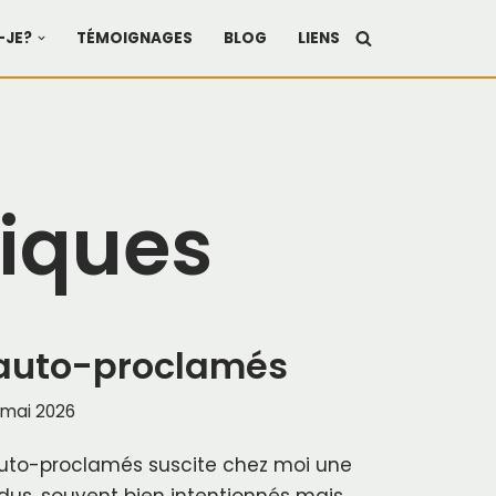
-JE?
TÉMOIGNAGES
BLOG
LIENS
miques
 auto-proclamés
 mai 2026
auto-proclamés suscite chez moi une
idus, souvent bien intentionnés mais