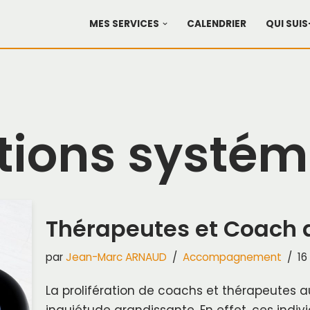
MES SERVICES
CALENDRIER
QUI SUIS
tions systé
Thérapeutes et Coach
par
Jean-Marc ARNAUD
Accompagnement
16
La prolifération de coachs et thérapeutes 
inquiétude grandissante. En effet, ces indiv